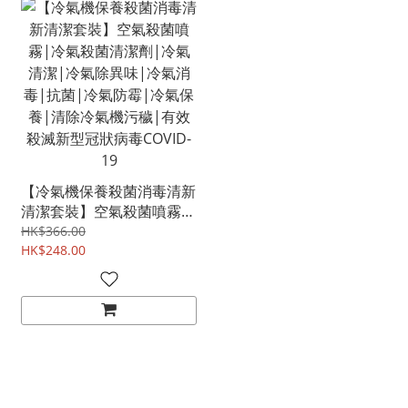
【冷氣機保養殺菌消毒清新
清潔套裝】空氣殺菌噴霧|
冷氣殺菌清潔劑|冷氣清
HK$366.00
潔|冷氣除異味|冷氣消毒|
HK$248.00
抗菌|冷氣防霉|冷氣保養|
清除冷氣機污穢|有效殺滅
新型冠狀病毒COVID-19