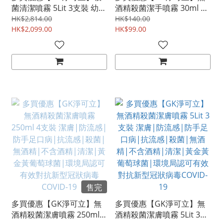
菌清潔噴霧 5Lit 3支裝 幼兒
酒精殺菌潔手噴霧 30ml 抗
寵物適用|分解尿味|抗菌|
菌|抗流感|手足口病|幼兒
HK$2,814.00
HK$140.00
防霉|抗流感|手足口病|金
HK$2,099.00
適用|女士適用|環境局認
HK$99.00
黃葡萄球菌|有效殺滅新型
可有效對抗新型冠狀病毒
冠狀病毒COVID-19
COVID-19
售完
多買優惠【GK淨可立】無
多買優惠【GK淨可立】無
酒精殺菌潔膚噴霧 250ml 4
酒精殺菌潔膚噴霧 5Lit 3支