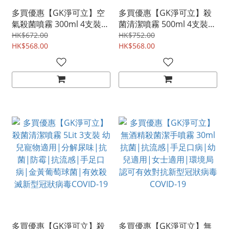
多買優惠【GK淨可立】空
多買優惠【GK淨可立】殺
氣殺菌噴霧 300ml 4支裝
菌清潔噴霧 500ml 4支裝
幼兒及寵物適用|滅菌|除
幼兒寵物適用|分解尿味|
HK$672.00
HK$752.00
菌|抗菌|防流感|手足口
HK$568.00
抗菌|防霉|抗流感|手足口
HK$568.00
病|金黃葡萄球菌|防霉|環
病|金黃葡萄球菌|有效殺
保|除味|有效殺滅新型冠
滅新型冠狀病毒COVID-19
狀病毒COVID-19
多買優惠【GK淨可立】殺
多買優惠【GK淨可立】無