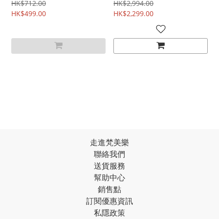
支裝 潔膚|防流感|防手足
裝 潔膚|防流感|防手足口
HK$712.00
HK$2,994.00
口病|抗流感|殺菌|無酒
HK$499.00
病|抗流感|殺菌|無酒精|
HK$2,299.00
精|不含酒精|清潔|黃金黃
不含酒精|清潔|黃金黃葡
葡萄球菌|環境局認可有效
萄球菌|環境局認可有效對
對抗新型冠狀病毒COVID-
抗新型冠狀病毒COVID-19
19
走進梵美樂
聯絡我們
送貨服務
幫助中心
銷售點
訂閱優惠資訊
私隱政策