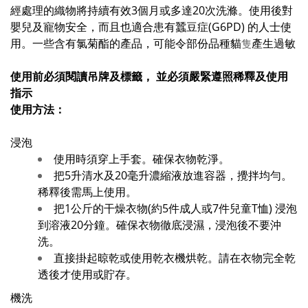
經處理的織物將持續有效3個月或多達20次洗滌。使用後對
嬰兒及寵物安全，而且也適合患有蠶豆症(G6PD) 的人士使
用。
一些含有氯菊酯的產品，可能令部份品種貓
產生過敏
隻
使用前必須閱讀吊牌及標籤， 並必須嚴緊遵照稀釋及使用
指示
使用方法：
浸泡
使用時須穿上手套。確保衣物乾淨。
把5升清水及20毫升濃縮液放進容器，攪拌均勻。
稀釋後需馬上使用。
把1公斤的干燥衣物(約5件成人或7件兒童T恤) 浸泡
到溶液20分鐘。確保衣物徹底浸濕，浸泡後不要沖
洗。
直接掛起晾乾或使用乾衣機烘乾。請在衣物完全乾
透後才使用或貯存。
機洗