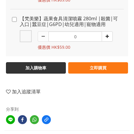
【梵美樂】蔬果食具清潔噴霧 280ml |殺菌|可
入口|蠶豆症|G6PD|幼兒適用|寵物適用
優惠價 HK$59.00
加入購物車
立即購買
加入追蹤清單
分享到