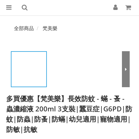
全部商品
梵美樂
多買優惠【梵美樂】長效防蚊 - 蟎 - 蚤 -
蟲濃縮液 200ml 3支裝|蠶豆症|G6PD|防
蚊|防蟲|防蚤|防蟎|幼兒適用|寵物適用|
防敏|抗敏