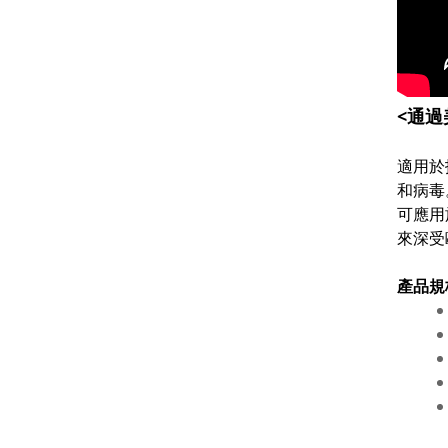
<通過
適用於
和病毒
可應用
來深受
產品規