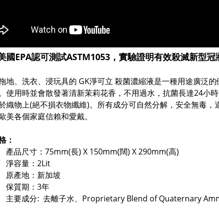
美國EPA認可測試ASTM1053，實驗證明有效殺滅新型冠狀病
拖地、洗衣、浸玩具的 GK淨可立 殺菌濃縮液是一種用途廣泛的優
。使用時並會散發著清新茉莉花香，不用過水，抗菌長達24小
於織物上(絕不損衣物纖維)。所有成分可自然分解，安全無毒，
歐美各個家庭信賴和愛戴。
格：
產品尺寸：75mm(長) X 150mm(闊) X 290mm(高)
淨容量：2Lit
原產地：新加坡
保質期：3年
主要成分: 去離子水、Proprietary Blend of Quaternary 