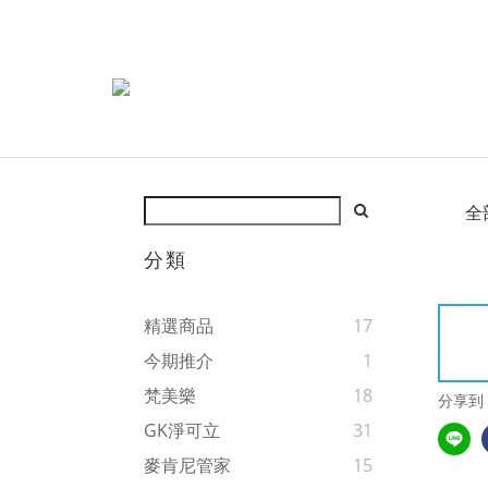
全
分類
精選商品
17
今期推介
1
梵美樂
18
分享到
GK淨可立
31
麥肯尼管家
15