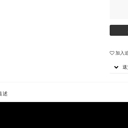
加入
送
描述