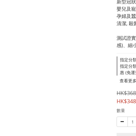
新型冠狀病
嬰兒及寵
孕婦及蠶
清潔, 殺
測試證實
感)、細
指定分類
指定分類，
惠 (免
查看更
HK$368
HK$348
數量