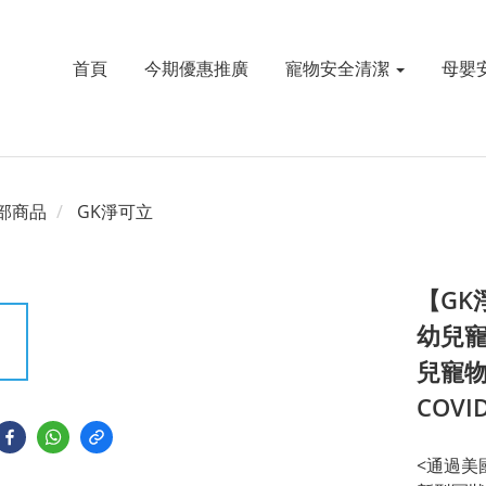
首頁
今期優惠推廣
寵物安全清潔
母嬰
部商品
GK淨可立
【GK
幼兒寵
兒寵
COVID
<通過美