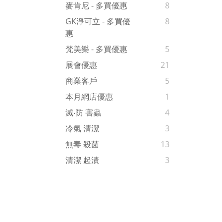
麥肯尼 - 多買優惠
8
GK淨可立 - 多買優
8
惠
梵美樂 - 多買優惠
5
展會優惠
21
商業客戶
5
本月網店優惠
1
滅‧防 害蟲
4
冷氣 清潔
3
無毒 殺菌
13
清潔 起漬
3