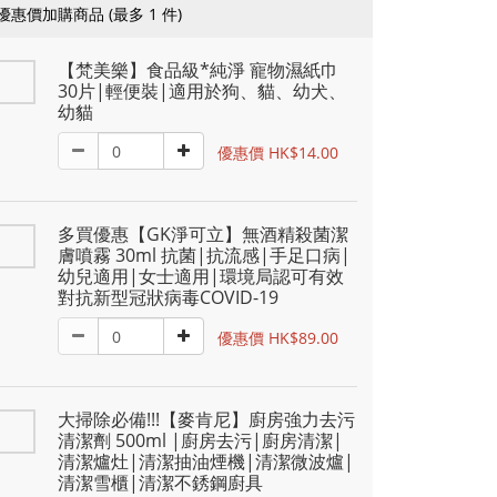
優惠價加購商品
(最多 1 件)
【梵美樂】食品級*純淨 寵物濕紙巾
30片|輕便裝|適用於狗、貓、幼犬、
幼貓
優惠價 HK$14.00
多買優惠【GK淨可立】無酒精殺菌潔
膚噴霧 30ml 抗菌|抗流感|手足口病|
幼兒適用|女士適用|環境局認可有效
對抗新型冠狀病毒COVID-19
優惠價 HK$89.00
大掃除必備!!!【麥肯尼】廚房強力去污
清潔劑 500ml |廚房去污|廚房清潔|
清潔爐灶|清潔抽油煙機|清潔微波爐|
清潔雪櫃|清潔不銹鋼廚具