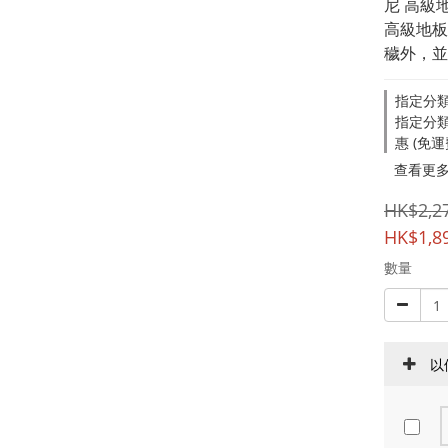
尼 高級
高級地板
穢外，並
指定分類
指定分類，
惠 (免
查看更
HK$2,2
HK$1,8
數量
以