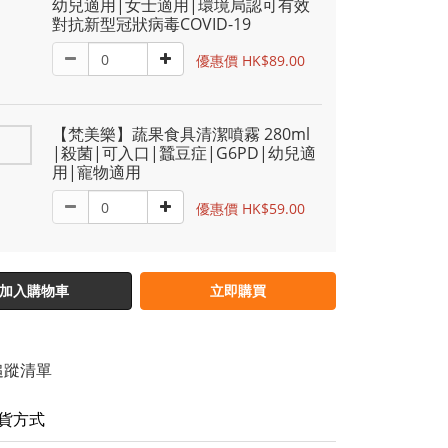
幼兒適用|女士適用|環境局認可有效
對抗新型冠狀病毒COVID-19
優惠價 HK$89.00
【梵美樂】蔬果食具清潔噴霧 280ml
|殺菌|可入口|蠶豆症|G6PD|幼兒適
用|寵物適用
優惠價 HK$59.00
加入購物車
立即購買
追蹤清單
貨方式