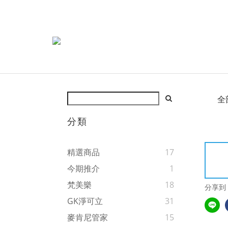
全
分類
精選商品
17
今期推介
1
梵美樂
18
分享到
GK淨可立
31
麥肯尼管家
15