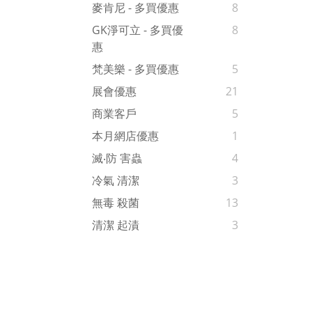
麥肯尼 - 多買優惠
8
GK淨可立 - 多買優
8
惠
梵美樂 - 多買優惠
5
展會優惠
21
商業客戶
5
本月網店優惠
1
滅‧防 害蟲
4
冷氣 清潔
3
無毒 殺菌
13
清潔 起漬
3