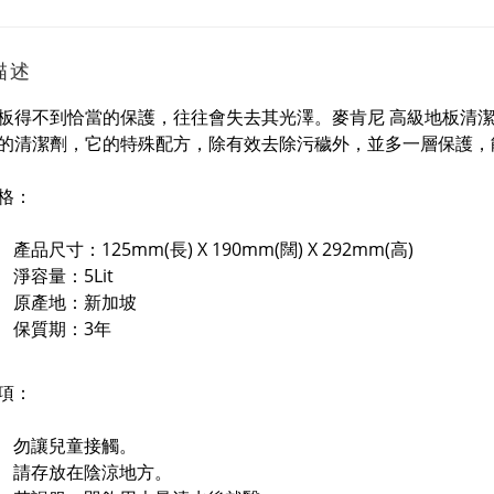
描述
板得不到恰當的保護，往往會失去其光澤。麥肯尼 高級地板清
的清潔劑，它的特殊配方，除有效去除污穢外，並多一層保護，
格：
產品尺寸：125mm(長) X 190mm(闊) X 292mm(高)
淨容量：5Lit
原產地：新加坡
保質期：3年
項：
勿讓兒童接觸。
請存放在陰涼地方。