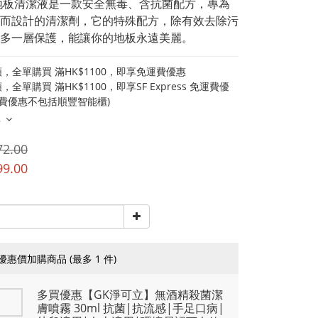
地板清潔液是一款安全無毒、含抗菌配方，專為
而設計的清潔劑，它的特殊配方，除有效去除污
多一層保護，能讓你的地板永遠美麗。
，全單購買 滿HK$1100，即享免運費優惠
全單購買 滿HK$1100，即享SF Express 免運費優
運費優惠不包括順豐智能櫃)
多
72.00
99.00
優惠價加購商品
(最多 1 件)
多買優惠【GK淨可立】無酒精殺菌潔
膚噴霧 30ml 抗菌|抗流感|手足口病|