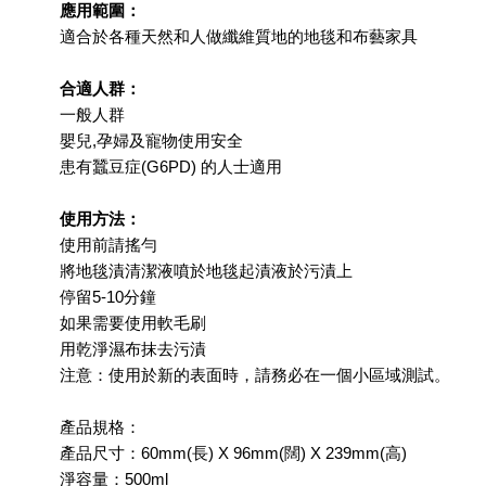
應用範圍：
適合於各種天然和人做纖維質地的地毯和布藝家具
合適人群：
一般人群
嬰兒,孕婦及寵物使用安全
患有蠶豆症(G6PD) 的人士適用
使用方法：
使用前請搖勻
將地毯漬清潔液噴於地毯起漬液於污漬上
停留5-10分鐘
如果需要使用軟毛刷
用乾淨濕布抹去污漬
注意：使用於新的表面時，請務必在一個小區域測試。
產品規格：
產品尺寸：60mm(長) X 96mm(闊) X 239mm(高)
淨容量：500ml