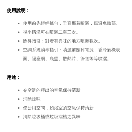
使用說明 :
使用前先輕輕搖勻，垂直那着噴灑，應避免臉部。
視乎情況可在噴灑二至三次。
除臭指引：對着有異味的地方噴灑數次。
空調系統消毒指引：噴灑前關掉電源，香冷氣機表
面、隔塵網、底盤、散熱片、管道等等噴灑。
用途：
令空調的釋出的空氣保持清新
消除煙味
使公用空間，如浴室的空氣保持清新
消除垃圾桶或垃圾溜槽之異味