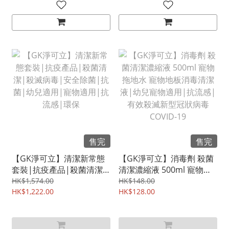
感|環保
售完
售完
【GK淨可立】清潔新常態
【GK淨可立】消毒劑 殺菌
套裝|抗疫產品|殺菌清潔|
清潔濃縮液 500ml 寵物拖
殺滅病毒|安全除菌|抗菌|
地水 寵物地板消毒清潔液|
HK$1,574.00
HK$148.00
幼兒適用|寵物適用|抗流
HK$1,222.00
幼兒寵物適用|抗流感|有
HK$128.00
感|環保
效殺滅新型冠狀病毒
COVID-19