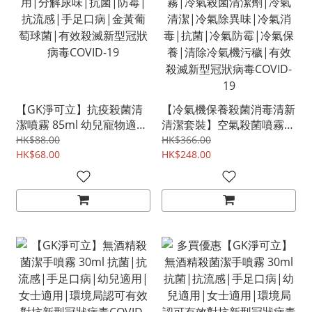
【GK淨可立】抗疫殺菌清
【冷氣機保養殺菌消毒清新
潔噴霧 85ml 幼兒寵物適
清潔套裝】空氣殺菌噴霧|
用|分解尿味|抗菌|防霉|
冷氣殺菌清潔劑|冷氣清
HK$88.00
HK$366.00
抗流感|手足口病|金黃葡
HK$68.00
潔|冷氣除異味|冷氣消毒|
HK$248.00
萄球菌|有效殺滅新型冠狀
抗菌|冷氣防霉|冷氣保養|
病毒COVID-19
清除冷氣機污穢|有效殺滅
新型冠狀病毒COVID-19