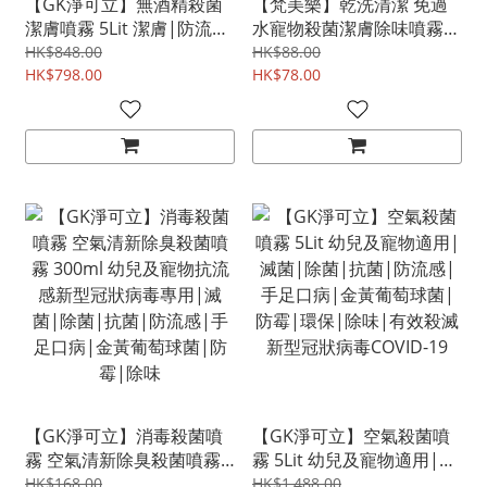
【GK淨可立】無酒精殺菌
【梵美樂】乾洗清潔 免過
潔膚噴霧 5Lit 潔膚|防流
水寵物殺菌潔膚除味噴霧
感|防手足口病|抗流感|殺
120ml |不刺激|抗菌|消
HK$848.00
HK$88.00
菌|無酒精|不含酒精|清
HK$798.00
毒|抗敏
HK$78.00
潔|黃金黃葡萄球菌|環境
局認可有效對抗新型冠狀病
毒COVID-19
【GK淨可立】消毒殺菌噴
【GK淨可立】空氣殺菌噴
霧 空氣清新除臭殺菌噴霧
霧 5Lit 幼兒及寵物適用|滅
300ml 幼兒及寵物抗流感
菌|除菌|抗菌|防流感|手
HK$168.00
HK$1,488.00