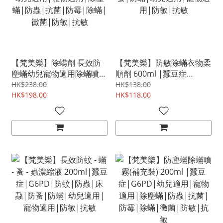
【梵美樂】除螨劑 長效防
【梵美樂】防敏除蟎衣物柔
塵蟎幼兒寵物適用除蟎噴霧
順劑 600ml |蠶豆症
200ml |蠶豆症|G6PD|幼
G6PD|防蚊|防蟲|床蝨|跳
HK$238.00
HK$138.00
兒適用|寵物適用|除塵蟎|
HK$198.00
蚤|防蟎|幼兒適用|寵物適
HK$118.00
防蟲|抗菌|防霉|除蟎|黴
用|防敏|抗敏
菌|防敏|抗敏