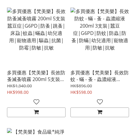
多買優惠【梵美樂】長效防
多買優惠【梵美樂】長效防
蚤滅蚤噴霧 200ml 5支裝
蚊 - 蟎 - 蚤 - 蟲濃縮液
蠶豆症|G6PD|防蚤|跳蚤|
200ml 3支裝|蠶豆
HK$1,340.00
HK$896.00
床蝨|蚊蟲|蟎蟲|幼兒適
HK$998.00
症|G6PD|防蚊|防蟲|防
HK$598.00
用|寵物適用|驅蟲|抗菌|
蚤|防蟎|幼兒適用|寵物適
防霉|防敏|抗敏
用|防敏|抗敏