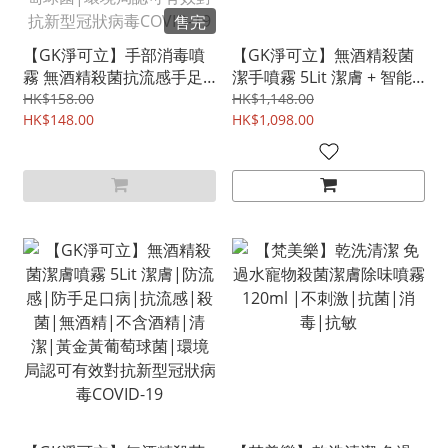
售完
【GK淨可立】手部消毒噴
【GK淨可立】無酒精殺菌
霧 無酒精殺菌抗流感手足
潔手噴霧 5Lit 潔膚 + 智能
口病消毐潔手噴霧 250ml|
自動感應消毒器|環境局認
HK$158.00
HK$1,148.00
防流感|防手足口病|抗流
HK$148.00
可有效對抗新型冠狀病毒
HK$1,098.00
感|殺菌|無酒精|不含酒
COVID-19
精|清潔|黃金黃葡萄球菌|
環境局認可有效對抗新型冠
狀病毒COVID-19