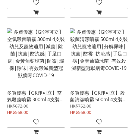
COVID-19
COVID-19
多買優惠【GK淨可立】空
多買優惠【GK淨可立】殺
氣殺菌噴霧 300ml 4支裝
菌清潔噴霧 500ml 4支裝
幼兒及寵物適用|滅菌|除
幼兒寵物適用|分解尿味|
HK$672.00
HK$752.00
菌|抗菌|防流感|手足口
HK$568.00
抗菌|防霉|抗流感|手足口
HK$568.00
病|金黃葡萄球菌|防霉|環
病|金黃葡萄球菌|有效殺
保|除味|有效殺滅新型冠
滅新型冠狀病毒COVID-19
狀病毒COVID-19