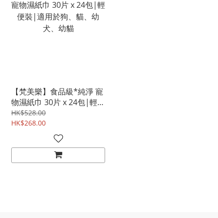
【梵美樂】食品級*純淨 寵
物濕紙巾 30片 x 24包|輕便
裝|適用於狗、貓、幼犬、
HK$528.00
幼貓
HK$268.00