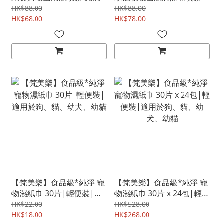
可入口 幼兒寵物適用
120ml |不刺激|抗菌|消
HK$88.00
HK$88.00
280ml 蠶豆症|G6PD|幼兒
HK$68.00
毒|抗敏
HK$78.00
適用|寵物適用
【梵美樂】食品級*純淨 寵
【梵美樂】食品級*純淨 寵
物濕紙巾 30片|輕便裝|適
物濕紙巾 30片 x 24包|輕便
用於狗、貓、幼犬、幼貓
裝|適用於狗、貓、幼犬、
HK$22.00
HK$528.00
HK$18.00
幼貓
HK$268.00