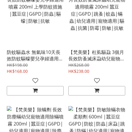
防蚊驅蟲水 無氣味10天長
【梵美樂】杜虱驅蝨 3個月
效防蚊驅蠓嬰兒孕婦適用噴
長效防蚤滅床蝨幼兒寵物適
霧 200ml 上學防蚊措施 |
用噴霧 200ml 蠶豆
HK$198.00
HK$268.00
蠶豆症|G6PD|防蟲|驅蠓|
HK$168.00
症|G6PD|跳蚤|蚊蟲|蟎
HK$238.00
防敏|抗敏
蟲|幼兒適用|寵物適用|驅
蟲|抗菌|防霉|防敏|抗敏