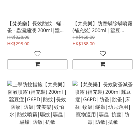
【梵美樂】長效防蚊 - 蟎 -
【梵美樂】防塵蟎除蟎噴霧
蚤 - 蟲濃縮液 200ml|蠶豆
(補充裝) 200ml |蠶豆
症|G6PD|防蚊|防蟲|床
症|G6PD|幼兒適用|寵物
HK$328.00
HK$168.00
蝨|防蚤|防蟎|幼兒適用|
HK$298.00
適用|除塵蟎|防蟲|抗菌|
HK$138.00
寵物適用|防敏|抗敏
防霉|除蟎|黴菌|防敏|抗
敏