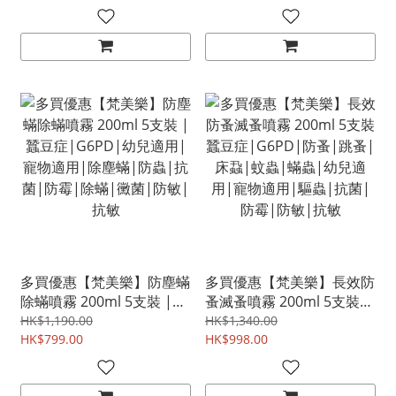
多買優惠【梵美樂】防塵蟎
多買優惠【梵美樂】長效防
除蟎噴霧 200ml 5支裝 |蠶
蚤滅蚤噴霧 200ml 5支裝
豆症|G6PD|幼兒適用|寵
蠶豆症|G6PD|防蚤|跳蚤|
HK$1,190.00
HK$1,340.00
物適用|除塵蟎|防蟲|抗
HK$799.00
床蝨|蚊蟲|蟎蟲|幼兒適
HK$998.00
菌|防霉|除蟎|黴菌|防敏|
用|寵物適用|驅蟲|抗菌|
抗敏
防霉|防敏|抗敏