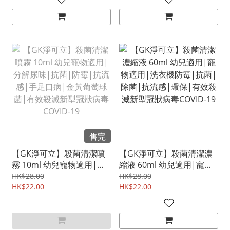
味|有效殺滅新型冠狀病毒
局認可有效對抗新型冠狀病
COVID-19
毒COVID-19
售完
【GK淨可立】殺菌清潔噴
【GK淨可立】殺菌清潔濃
霧 10ml 幼兒寵物適用|分
縮液 60ml 幼兒適用|寵物
解尿味|抗菌|防霉|抗流
適用|洗衣機防霉|抗菌|除
HK$28.00
HK$28.00
感|手足口病|金黃葡萄球
HK$22.00
菌|抗流感|環保|有效殺滅
HK$22.00
菌|有效殺滅新型冠狀病毒
新型冠狀病毒COVID-19
COVID-19