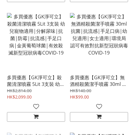
多買優惠【GK淨可立】殺
多買優惠【GK淨可立】無
菌清潔噴霧 5Lit 3支裝 幼兒
酒精殺菌潔手噴霧 30ml 抗
寵物適用|分解尿味|抗菌|
菌|抗流感|手足口病|幼兒
HK$2,814.00
HK$140.00
防霉|抗流感|手足口病|金
HK$2,099.00
適用|女士適用|環境局認
HK$99.00
黃葡萄球菌|有效殺滅新型
可有效對抗新型冠狀病毒
冠狀病毒COVID-19
COVID-19