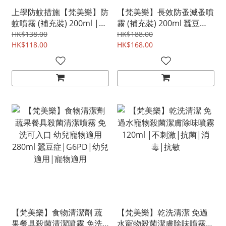
上學防蚊措施【梵美樂】防
【梵美樂】長效防蚤滅蚤噴
蚊噴霧 (補充裝) 200ml |蠶
霧 (補充裝) 200ml 蠶豆
豆症|G6PD|防蚊|長效防
症|G6PD|防蚤|跳蚤|床
HK$138.00
HK$188.00
蚊|防蟲|梵美樂|蚊怕水|
HK$118.00
蝨|蚊蟲|蟎蟲|幼兒適用|
HK$168.00
防蚊噴霧|驅蚊|驅蟲|驅
寵物適用|驅蟲|抗菌|防
蠓|防敏|抗敏
霉|防敏|抗敏
【梵美樂】食物清潔劑 蔬
【梵美樂】乾洗清潔 免過
果餐具殺菌清潔噴霧 免洗
水寵物殺菌潔膚除味噴霧