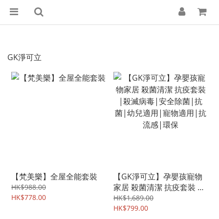
GK淨可立
【梵美樂】全屋全能套裝
【GK淨可立】孕嬰孩寵物
家居 殺菌清潔 抗疫套裝 |
HK$988.00
HK$778.00
殺滅病毒|安全除菌|抗菌|
HK$1,689.00
幼兒適用|寵物適用|抗流
HK$799.00