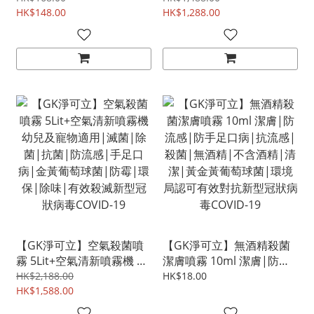
新型冠狀病毒專用|滅菌|
HK$148.00
足口病|金黃葡萄球菌|防
HK$1,288.00
除菌|抗菌|防流感|手足口
霉|環保|除味|有效殺滅新
病|金黃葡萄球菌|防霉|除
型冠狀病毒COVID-19
味
【GK淨可立】空氣殺菌噴
【GK淨可立】無酒精殺菌
霧 5Lit+空氣清新噴霧機 幼
潔膚噴霧 10ml 潔膚|防流
兒及寵物適用|滅菌|除菌|
感|防手足口病|抗流感|殺
HK$2,188.00
HK$18.00
抗菌|防流感|手足口病|金
HK$1,588.00
菌|無酒精|不含酒精|清
黃葡萄球菌|防霉|環保|除
潔|黃金黃葡萄球菌|環境