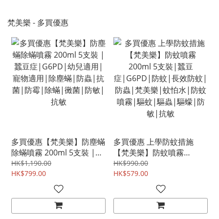
梵美樂 - 多買優惠
多買優惠【梵美樂】防塵蟎
多買優惠 上學防蚊措施
除蟎噴霧 200ml 5支裝 |蠶
【梵美樂】防蚊噴霧
豆症|G6PD|幼兒適用|寵
200ml 5支裝|蠶豆
HK$1,190.00
HK$990.00
物適用|除塵蟎|防蟲|抗
HK$799.00
症|G6PD|防蚊|長效防蚊|
HK$579.00
菌|防霉|除蟎|黴菌|防敏|
防蟲|梵美樂|蚊怕水|防蚊
抗敏
噴霧|驅蚊|驅蟲|驅蠓|防
敏|抗敏