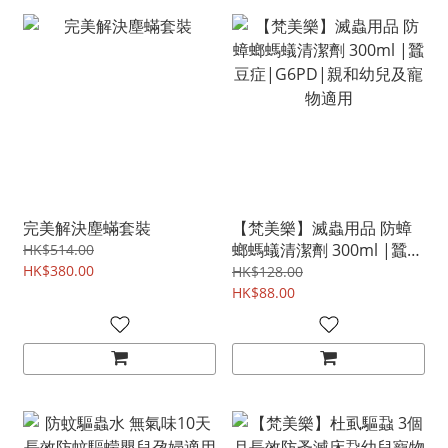
完美解決塵蟎套裝
【梵美樂】滅蟲用品 防蟑
螂螞蟻清潔劑 300ml |蠶豆
HK$514.00
HK$380.00
症|G6PD|親和幼兒及寵物
HK$128.00
適用
HK$88.00