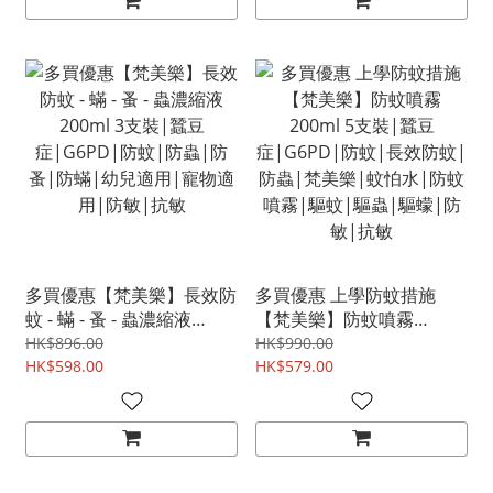
多買優惠【梵美樂】長效防
多買優惠 上學防蚊措施
蚊 - 蟎 - 蚤 - 蟲濃縮液
【梵美樂】防蚊噴霧
200ml 3支裝|蠶豆
200ml 5支裝|蠶豆
HK$896.00
HK$990.00
症|G6PD|防蚊|防蟲|防
HK$598.00
症|G6PD|防蚊|長效防蚊|
HK$579.00
蚤|防蟎|幼兒適用|寵物適
防蟲|梵美樂|蚊怕水|防蚊
用|防敏|抗敏
噴霧|驅蚊|驅蟲|驅蠓|防
敏|抗敏