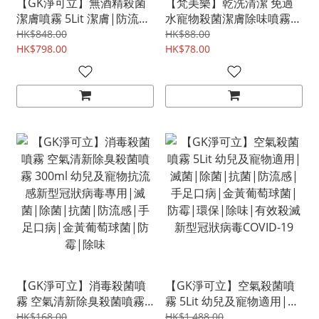
【GK淨可立】無酒精殺菌
【梵美樂】乾洗清潔 免過
潔膚噴霧 5Lit 潔膚|防流
水寵物殺菌潔膚除味噴霧
感|防手足口病|抗流感|殺
120ml |不刺激|抗菌|消
HK$848.00
HK$88.00
菌|無酒精|不含酒精|清
HK$798.00
毒|抗敏
HK$78.00
潔|黃金黃葡萄球菌|環境
局認可有效對抗新型冠狀病
毒COVID-19
【GK淨可立】消毒殺菌噴
【GK淨可立】空氣殺菌噴
霧 空氣清新除臭殺菌噴霧
霧 5Lit 幼兒及寵物適用|滅
300ml 幼兒及寵物抗流感
菌|除菌|抗菌|防流感|手
HK$168.00
HK$1,488.00