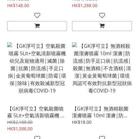
新型冠狀病毒專用|滅菌|
HK$148.00
足口病|金黃葡萄球菌|防
HK$1,288.00
除菌|抗菌|防流感|手足口
霉|環保|除味|有效殺滅新
病|金黃葡萄球菌|防霉|除
型冠狀病毒COVID-19
味
【GK淨可立】空氣殺菌噴
【GK淨可立】無酒精殺菌
霧 5Lit+空氣清新噴霧機 幼
潔膚噴霧 10ml 潔膚|防流
兒及寵物適用|滅菌|除菌|
感|防手足口病|抗流感|殺
HK$2,188.00
HK$18.00
抗菌|防流感|手足口病|金
HK$1,588.00
菌|無酒精|不含酒精|清
黃葡萄球菌|防霉|環保|除
潔|黃金黃葡萄球菌|環境