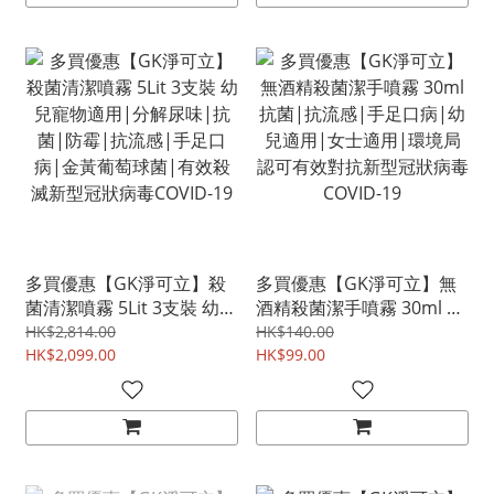
多買優惠【GK淨可立】殺
多買優惠【GK淨可立】無
菌清潔噴霧 5Lit 3支裝 幼兒
酒精殺菌潔手噴霧 30ml 抗
寵物適用|分解尿味|抗菌|
菌|抗流感|手足口病|幼兒
HK$2,814.00
HK$140.00
防霉|抗流感|手足口病|金
HK$2,099.00
適用|女士適用|環境局認
HK$99.00
黃葡萄球菌|有效殺滅新型
可有效對抗新型冠狀病毒
冠狀病毒COVID-19
COVID-19