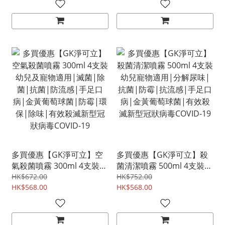
COVID-19
COVID-19
多買優惠【GK淨可立】空
多買優惠【GK淨可立】殺
氣殺菌噴霧 300ml 4支裝
菌清潔噴霧 500ml 4支裝
幼兒及寵物適用|滅菌|除
幼兒寵物適用|分解尿味|
HK$672.00
HK$752.00
菌|抗菌|防流感|手足口
HK$568.00
抗菌|防霉|抗流感|手足口
HK$568.00
病|金黃葡萄球菌|防霉|環
病|金黃葡萄球菌|有效殺
保|除味|有效殺滅新型冠
滅新型冠狀病毒COVID-19
狀病毒COVID-19