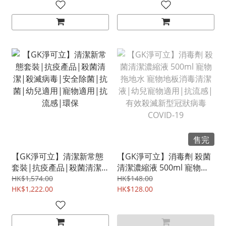
感|環保
售完
【GK淨可立】清潔新常態
【GK淨可立】消毒劑 殺菌
套裝|抗疫產品|殺菌清潔|
清潔濃縮液 500ml 寵物拖
殺滅病毒|安全除菌|抗菌|
地水 寵物地板消毒清潔液|
HK$1,574.00
HK$148.00
幼兒適用|寵物適用|抗流
HK$1,222.00
幼兒寵物適用|抗流感|有
HK$128.00
感|環保
效殺滅新型冠狀病毒
COVID-19