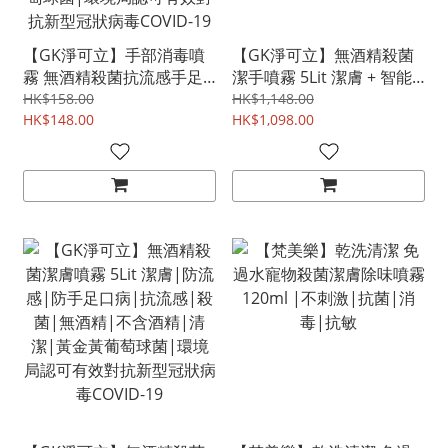
【GK淨可立】手部消毒噴
【GK淨可立】無酒精殺菌
霧 無酒精殺菌抗流感手足
潔手噴霧 5Lit 潔膚 + 智能
口病消毐潔手噴霧 250ml|
自動感應消毒器|環境局認
HK$158.00
HK$1,148.00
防流感|防手足口病|抗流
HK$148.00
可有效對抗新型冠狀病毒
HK$1,098.00
感|殺菌|無酒精|不含酒
COVID-19
精|清潔|黃金黃葡萄球菌|
環境局認可有效對抗新型冠
狀病毒COVID-19