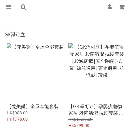
GK淨可立
【梵美樂】全屋全能套裝
【GK淨可立】孕嬰孩寵物
家居 殺菌清潔 抗疫套裝 |
HK$988.00
HK$778.00
殺滅病毒|安全除菌|抗菌|
HK$1,689.00
幼兒適用|寵物適用|抗流
HK$799.00