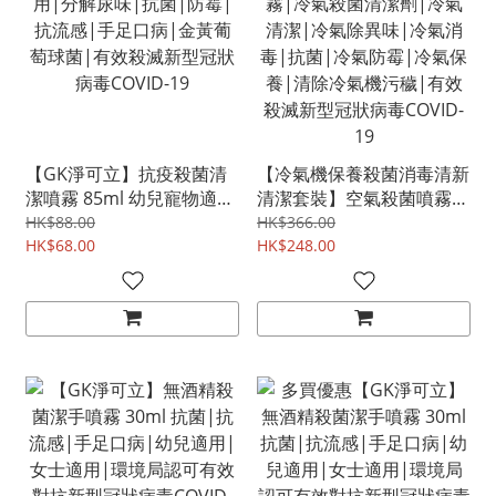
【GK淨可立】抗疫殺菌清
【冷氣機保養殺菌消毒清新
潔噴霧 85ml 幼兒寵物適
清潔套裝】空氣殺菌噴霧|
用|分解尿味|抗菌|防霉|
冷氣殺菌清潔劑|冷氣清
HK$88.00
HK$366.00
抗流感|手足口病|金黃葡
HK$68.00
潔|冷氣除異味|冷氣消毒|
HK$248.00
萄球菌|有效殺滅新型冠狀
抗菌|冷氣防霉|冷氣保養|
病毒COVID-19
清除冷氣機污穢|有效殺滅
新型冠狀病毒COVID-19