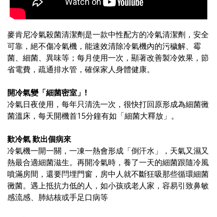
麥肯尼冷氣殺菌清潔劑是一款中性配方的冷氣清潔劑，安全
可靠，絕不傷冷氣機，能速效清除冷氣機內的污穢解、霉
菌、細菌、異味等；每月使用一次，顯著改善製冷效果，節
省電費，疏通排水管，確保家人身體健康。
開冷氣變「細菌密室」!
冷氣日夜使用，每年只清洗一次，很快打回原形成為細菌黴
菌溫床，每天開機首15分鐘有如「細菌大釋放」。
歎冷氣 歎出個病來
冷氣機一開一關，一凍一熱會形成「倒汗水」，天氣又濕又
熱最合適細菌滋生。再開冷氣時，養了一天的細菌跟隨冷風
噴滿房間，還要閂埋門窗，房中人就不斷狂吸那些循環細菌
黴菌。遇上抵抗力低的人，如小孩或老人家，容易引致鼻敏
感流感、肺結核或手足口病等