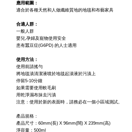
應用範圍：
適合於各種天然和人做纖維質地的地毯和布藝家具
合適人群：
一般人群
嬰兒,孕婦及寵物使用安全
患有蠶豆症(G6PD) 的人士適用
使用方法：
使用前請搖勻
將地毯漬清潔液噴於地毯起漬液於污漬上
停留5-10分鐘
如果需要使用軟毛刷
用乾淨濕布抹去污漬
注意：使用於新的表面時，請務必在一個小區域測試。
產品規格：
產品尺寸：60mm(長) X 96mm(闊) X 239mm(高)
淨容量：500ml